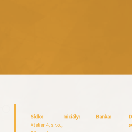
Sídlo:
Iniciály:
Banka:
D
Atelier 4, s.r.o.,
s