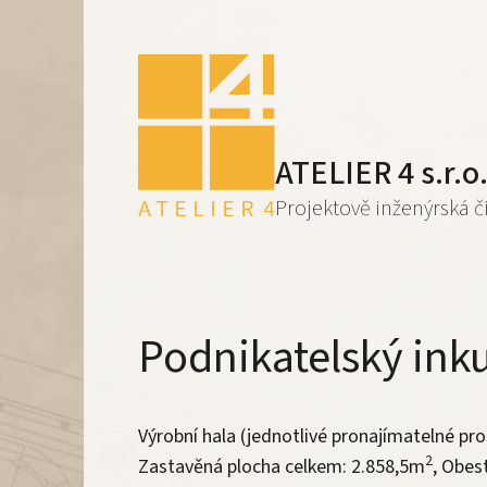
ATELIER 4 s.r.o
Projektově inženýrská č
Podnikatelský in
Výrobní hala (jednotlivé pronajímatelné pros
2
Zastavěná plocha celkem: 2.858,5m
, Obes