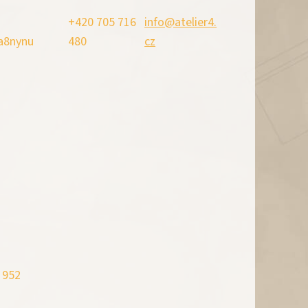
+420 705 716
info@atelier4.
a8nynu
480
cz
 952