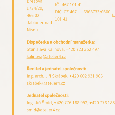
Březová
IČ : 467 101 41
1724/29,
DIČ. CZ 467
6968733/0300
466 02
k
101 41
Jablonec nad
Nisou
Dispečerka a obchodní manažerka:
Stanislava Kalinová, +420 723 352 497
kalinova@atelier4.cz
Ředitel a jednatel společnosti:
Ing. arch. Jiří Škrábek, +420 602 931 966
skrabek@atelier4.cz
Jednatel společnosti:
Ing. Jiří Šmíd, +420 776 188 952, +420 776 188
smid@atelier4.cz