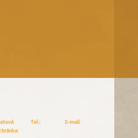
atová
Tel.:
E-mail:
chránka: