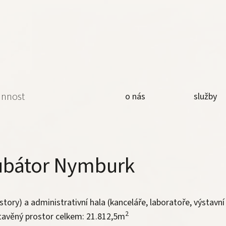
.
innost
o nás
služby
kubátor Nymburk
tory) a administrativní hala (kanceláře, laboratoře, výstavní
2
tavěný prostor celkem: 21.812,5m