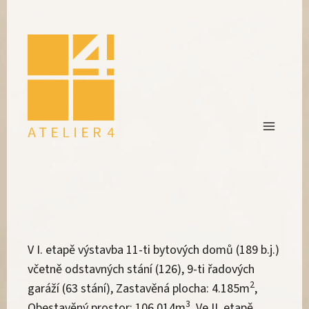
V I. etapě výstavba 11-ti bytových domů (189 b.j.)
včetně odstavných stání (126), 9-ti řadových
2
garáží (63 stání), Zastavěná plocha: 4.185m
,
3
Obestavěný prostor: 106.014m
, Ve II. etapě