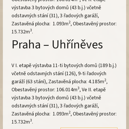
výstavba 3 bytových domů (43 b.j.) včetně
odstavných stání (31), 3 řadových garáží,
2
Zastavěná plocha: 1.093m
, Obestavěný prostor:
3
15.732m
.
Praha – Uhříněves
V I. etapě výstavba 11-ti bytových domů (189 b.j.)
včetně odstavných stání (126), 9-ti řadových
2
garáží (63 stání), Zastavěná plocha: 4.185m
,
3
Obestavěný prostor: 106.014m
, Ve II. etapě
výstavba 3 bytových domů (43 b.j.) včetně
odstavných stání (31), 3 řadových garáží,
2
Zastavěná plocha: 1.093m
, Obestavěný prostor:
3
15.732m
.