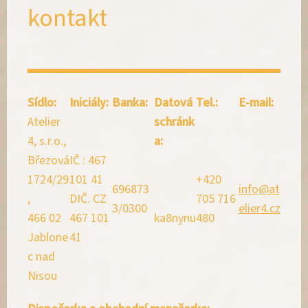
kontakt
Sídlo:
Iniciály:
Banka:
Datová
Tel.:
E-mail:
Atelier
schránk
4, s.r.o.,
a:
Březová
IČ : 467
1724/29
101 41
+420
696873
info@at
,
DIČ. CZ
705 716
3/0300
elier4.cz
466 02
467 101
ka8nynu
480
Jablone
41
c nad
Nisou