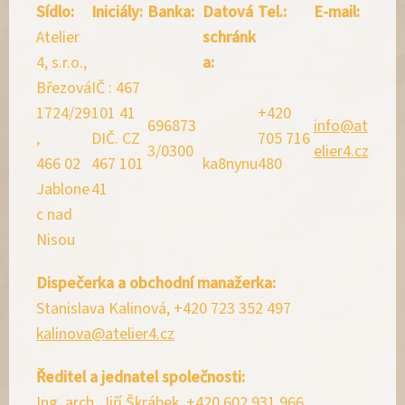
Sídlo:
Iniciály:
Banka:
Datová
Tel.:
E-mail:
Atelier
schránk
4, s.r.o.,
a:
Březová
IČ : 467
1724/29
101 41
+420
696873
info@at
,
DIČ. CZ
705 716
3/0300
elier4.cz
466 02
467 101
ka8nynu
480
Jablone
41
c nad
Nisou
Dispečerka a obchodní manažerka:
Stanislava Kalinová, +420 723 352 497
kalinova@atelier4.cz
Ředitel a jednatel společnosti:
Ing. arch. Jiří Škrábek, +420 602 931 966