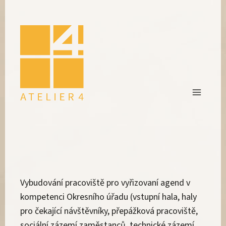
Vybudování pracoviště pro vyřizovaní agend v
kompetenci Okresního úřadu (vstupní hala, haly
pro čekající návštěvníky, přepážková pracoviště,
sociální zázemí zaměstanců, technické zázemí,