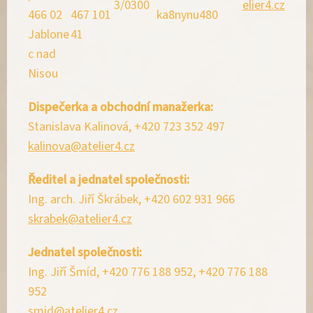
3/0300
elier4.cz
466 02
467 101
ka8nynu
480
Jablone
41
c nad
Nisou
Dispečerka a obchodní manažerka:
Stanislava Kalinová, +420 723 352 497
kalinova@atelier4.cz
Ředitel a jednatel společnosti:
Ing. arch. Jiří Škrábek, +420 602 931 966
skrabek@atelier4.cz
Jednatel společnosti:
Ing. Jiří Šmíd, +420 776 188 952, +420 776 188
952
smid@atelier4.cz