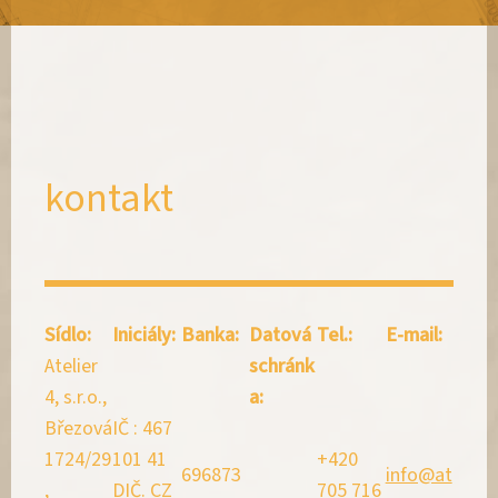
kontakt
Sídlo:
Iniciály:
Banka:
Datová
Tel.:
E-mail:
Atelier
schránk
4, s.r.o.,
a:
Březová
IČ : 467
1724/29
101 41
+420
696873
info@at
,
DIČ. CZ
705 716