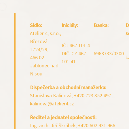
Sídlo:
Iniciály:
Banka:
D
Atelier 4, s.r.o.,
s
Březová
IČ : 467 101 41
1724/29,
DIČ. CZ 467
6968733/0300
466 02
k
101 41
Jablonec nad
Nisou
Dispečerka a obchodní manažerka:
Stanislava Kalinová, +420 723 352 497
kalinova@atelier4.cz
Ředitel a jednatel společnosti:
Ing. arch. Jiří Škrábek, +420 602 931 966