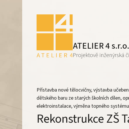
ATELIER 4 s.r.o
Projektově inženýrská č
Přístavba nové tělocvičny, výstavba učebe
dětského baru ze starých školních dílen, op
elektroinstalace, výměna topného systému
Rekonstrukce ZŠ T