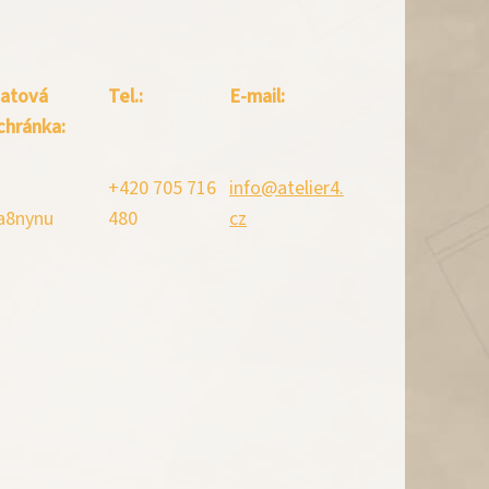
atová
Tel.:
E-mail:
chránka:
+420 705 716
info@atelier4.
a8nynu
480
cz