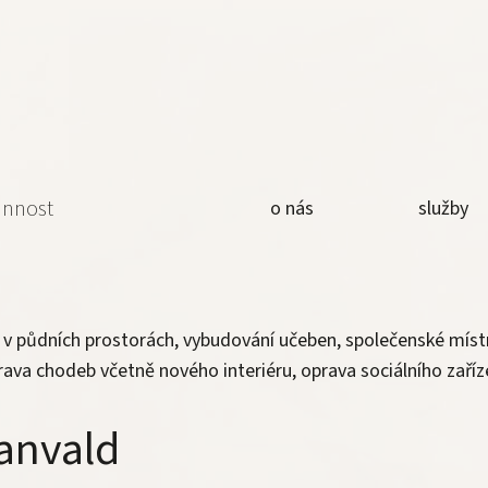
.
innost
o nás
služby
n v půdních prostorách, vybudování učeben, společenské míst
rava chodeb včetně nového interiéru, oprava sociálního zaříz
anvald