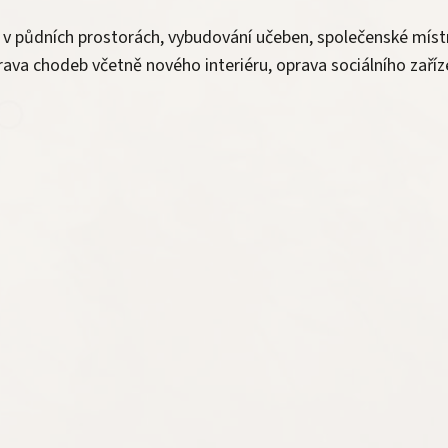
n v půdních prostorách, vybudování učeben, společenské míst
rava chodeb včetně nového interiéru, oprava sociálního zaříz