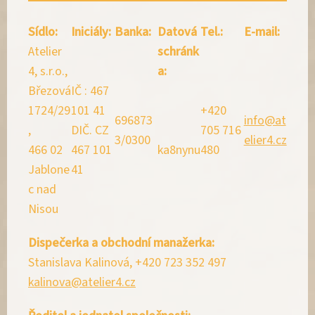
Sídlo:
Iniciály:
Banka:
Datová
Tel.:
E-mail:
Atelier
schránk
4, s.r.o.,
a:
Březová
IČ : 467
1724/29
101 41
+420
696873
info@at
,
DIČ. CZ
705 716
3/0300
elier4.cz
466 02
467 101
ka8nynu
480
Jablone
41
c nad
Nisou
Dispečerka a obchodní manažerka:
Stanislava Kalinová, +420 723 352 497
kalinova@atelier4.cz